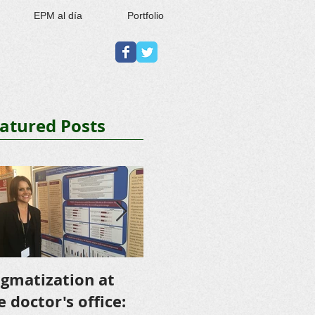
EPM al día
Portfolio
atured Posts
igmatization at
Buscan alternativa
R
e doctor's office:
para prevenir