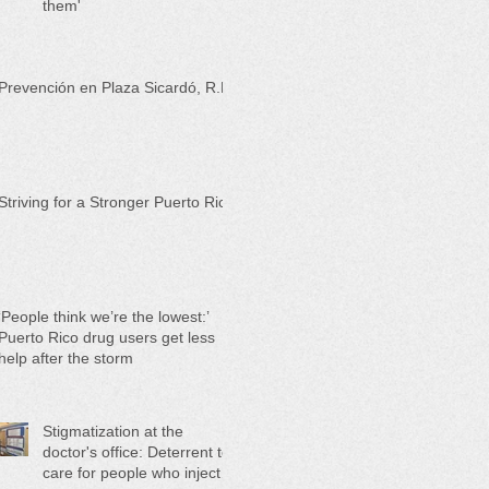
them'
Prevención en Plaza Sicardó, R.P.
Striving for a Stronger Puerto Rico
‘People think we’re the lowest:’
Puerto Rico drug users get less
help after the storm
Stigmatization at the
doctor's office: Deterrent to
care for people who inject