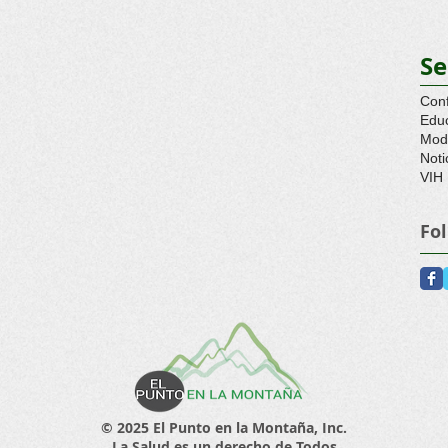
Se
Conf
Edu
Mode
Noti
VIH
Fo
​© 2025 El Punto en la Montaña, Inc.
La Salud es un derecho de Todos