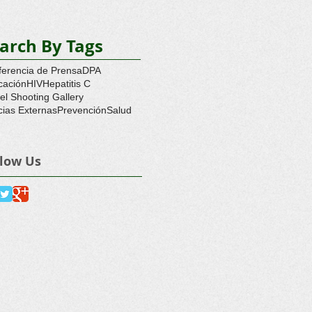
drugs
arch By Tags
erencia de Prensa
DPA
cación
HIV
Hepatitis C
l Shooting Gallery
cias Externas
Prevención
Salud
llow Us