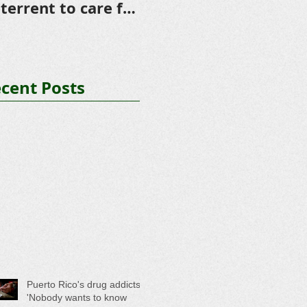
terrent to care for
muertes por
ople who inject
sobredosis
ugs
cent Posts
Puerto Rico's drug addicts:
'Nobody wants to know