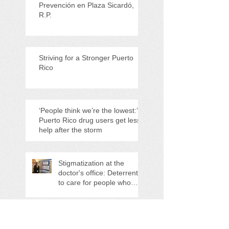
Prevención en Plaza Sicardó,
R.P.
Striving for a Stronger Puerto
Rico
‘People think we’re the lowest:’
Puerto Rico drug users get less
help after the storm
Stigmatization at the
doctor's office: Deterrent
to care for people who
inject drugs
Search By Tags