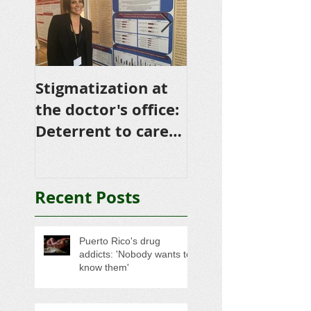
Stigmatization at
Buscan alternat
the doctor's office:
para prevenir
Deterrent to care
muertes por
for people who
sobredosis
inject drugs
Recent Posts
Puerto Rico's drug
addicts: 'Nobody wants to
know them'